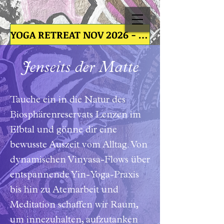
YOGA RETREAT NOV 2026 - YOGA RETREAT NOV 2026 - YOGA RETREAT NOV 2026 - YOGA RETREAT NOV
Jenseits der Matte
Tauche ein in die Natur des
Biosphärenreservats Lenzen im
Elbtal und gönne dir eine
bewusste Auszeit vom Alltag. Von
dynamischen Vinyasa-Flows über
entspannende Yin-Yoga-Praxis
bis hin zu Atemarbeit und
Meditation schaffen wir Raum,
um innezuhalten, aufzutanken