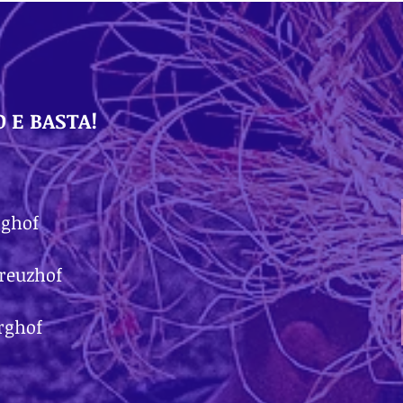
 E BASTA!
rghof
Kreuzhof
rghof