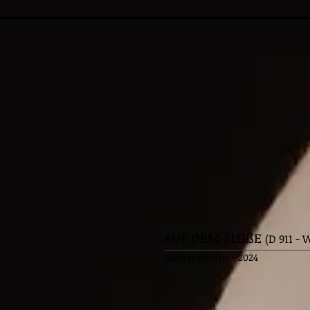
AUF DEM FLUßE
(D 911 - 
Liedrepertoire
-
2024