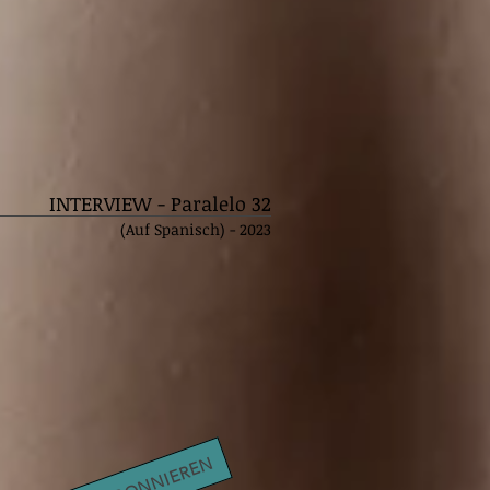
INTERVIEW - Paralelo 32
(Au
f Spanisch) - 2023