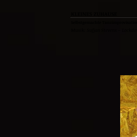
KLEINES ZUHAUSE
Selbstgemachte Tanzimprovisatio
Musik: Sufjan Stevens –
Lockd