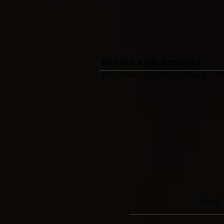
DAS IST KEIN KONZERT!
Performance (eigene Creation) - 20
Prof