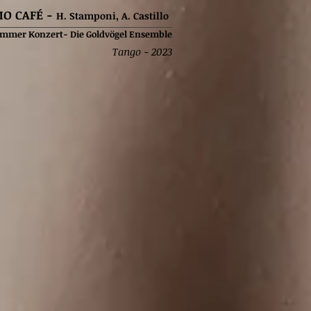
MO CAFÉ -
H. Stamponi, A. Castillo
mmer Konzert- Di
e Goldvögel Ensemble
Tango - 2023