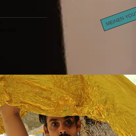
MEINEN YOU
n
own
2020