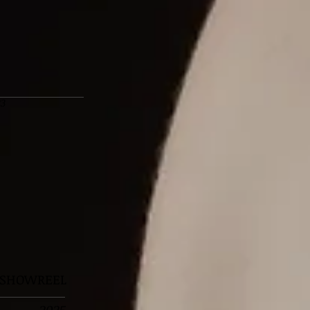
23
i SHOWREEL