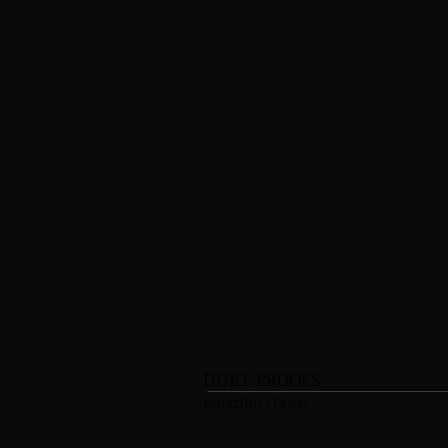
DUET PROOFS
Kurzfilm (Ta
nz)