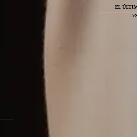
EL ÚLTI
So