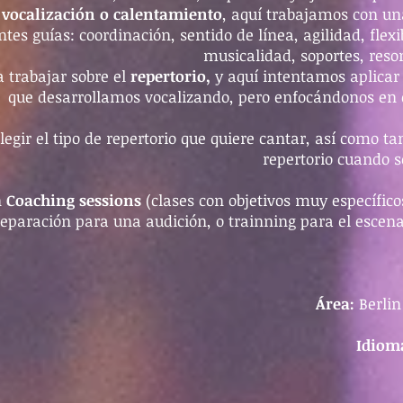
a
vocalización o calentamiento
, aquí trabajamos con un
ntes guías: coordinación, sentido de línea, agilidad, flexi
musicalidad, soportes, res
 trabajar sobre el
repertorio,
y aquí intentamos aplicar
que desarrollamos vocalizando, pero enfocándonos en el
gir el tipo de repertorio que quiere cantar, así como ta
repertorio cuando s
n
Coaching sessions
(clases con objetivos muy específico
preparación para una audición, o trainning para el escen
Área:
Berlin
Idiom