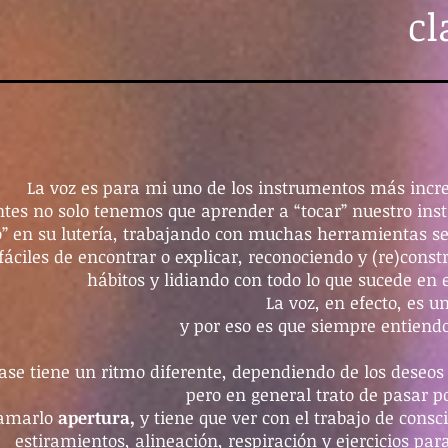
cl
La voz es para mi uno de los instrumentos más increí
ntes no solo tenemos que aprender a “tocar” nuestro in
o” en su lutería, trabajando con muchas herramientas se
áciles de encontrar o explicar, reconociendo y (re)con
hábitos y lidiando con todo lo que sucede en 
La voz, en efecto, es 
y por eso es que siempre entiend
ase tiene un ritmo diferente, dependiendo de los deseos
pero en general trato de pasar 
lamarlo
apertura,
y tiene que ver con el trabajo de consci
estiramientos, alineación, respiración y ejercicios para