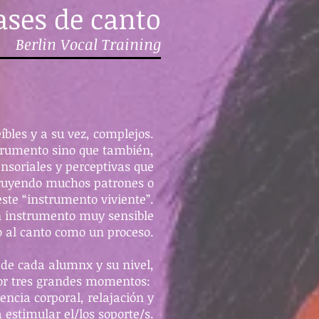
ases de canto
Berlin Vocal Training
bles y a su vez, complejos.
strumento sino que también,
nsoriales y perceptivas que
struyendo muchos patrones o
este “instrumento viviente”.
un instrumento muy sensible
o al canto como un proceso.
 de cada alumnx y su nivel,
por tres grandes momentos:
encia corporal, relajación y
 estimular el/los soporte/s.