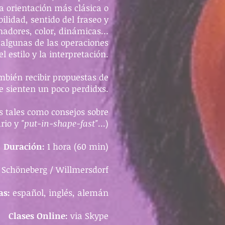
a orientación más clásica o
bilidad, sentido del fraseo y
onadores, color, dinámicas…
 algunas de las operaciones
 estilo y la interpretación.
mbién recibir propuestas de
e sienten un poco perdidxs.
s tales como consejos sobre
ario y
"put-in-shape-fast"
...)
Duración:
1 hora (60 min)
 Schöneberg / Willmersdorf
as:
español, inglés, alemán
Clases Online:
via Skype